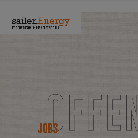
O
F
F
E
JOBS