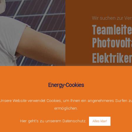
Wir suchen zur Ver
Teamleit
Photovolt
Elektrike
und Stro
Dachdecke
Energy-Cookies
Unsere Website verwendet Cookies, um Ihnen ein angenehmeres Surfen z
ermöglichen.
*jeweils m/w/d
Hier geht's zu unserem Datenschutz.
Wenn Sie nicht di
Alles klar!
Ihrem Profil finde