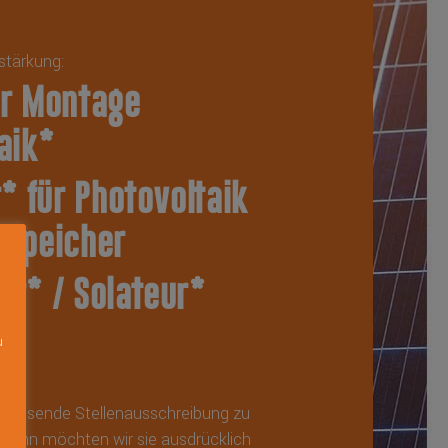
stärkung:
er Montage
aik*
r* für Photovoltaik
mspeicher
r* / Solateur*
u
e passende Stellenausschreibung zu
n, dann möchten wir sie ausdrücklich