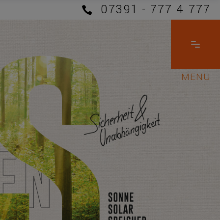
07391 - 777 4 777
E
N