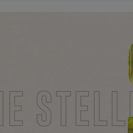
N
E
S
T
E
L
L