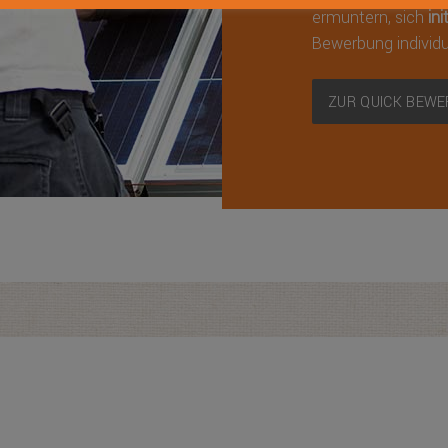
ermuntern, sich
in
Bewerbung individu
ZUR QUICK BEW