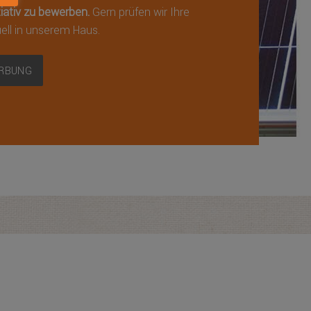
itiativ zu bewerben.
Gern prüfen wir Ihre
ell in unserem Haus.
ERBUNG